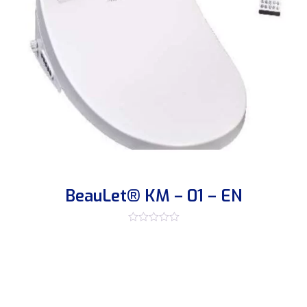
BeauLet® KM – 01 – EN
R
a
t
e
d
0
o