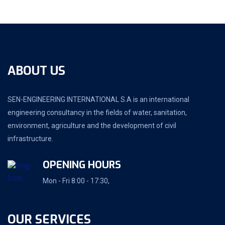
u
t
o
f
5
ABOUT US
SEN-ENGINEERING INTERNATIONAL S.A is an international
engineering consultancy in the fields of water, sanitation,
environment, agriculture and the development of civil
infrastructure.
OPENING HOURS
Mon - Fri 8:00 - 17:30,
OUR SERVICES